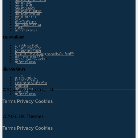
กองทุน SSF
กองทุน RMF
กองทุนทองคำ
กองทุนต่างประเทศ
กองทุนตราสารหนี้
อสังหาริมทรัพย์
หุ้นกู้
พันธบัตรรัฐบาล
สลากออมสิน/ธกส
เงินฝาก
สินทรัพย์ดิจิตอล
ร่วมงานกับเรา
Life Advisor (LA)
ตัวแทนประกันชีวิต
นายหน้าประกันภัย
ที่ปรึกษาการเงินและการประกันภัย FchFP
™
ที่ปรึกษาการเงิน AFPT
®
นักวางแผนการเงิน CFP
ผู้บริหารทีมงาน
เกี่ยวกับกับเรา
การพัฒนาผู้นำ
โอกาสการเติบโต
จรรรยาบรรณในวิชาชีพ
เหตุการณ์
©AssureWealth Co.,Ltd.
ผลงานของเรา
เหตุการณ์
ผู้บริหารทีมงาน
Terms
Privacy
Cookies
©2026 UX Themes
Terms
Privacy
Cookies