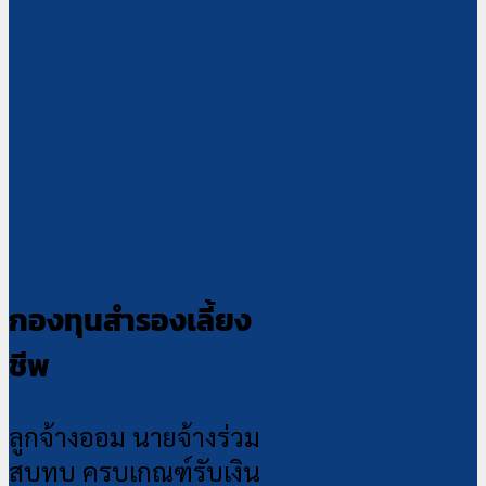
กองทุนสำรองเลี้ยง
ชีพ
ลูกจ้างออม นายจ้างร่วม
สบทบ ครบเกณฑ์รับเงิน