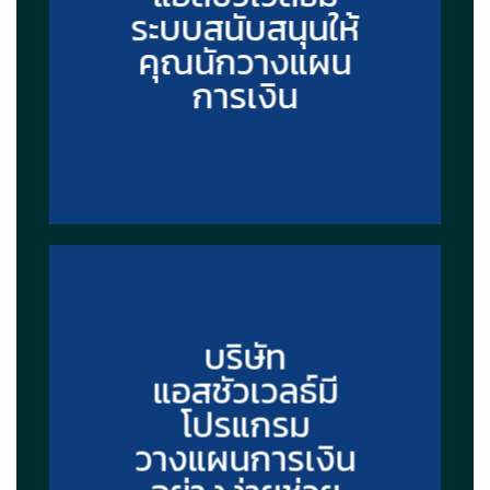
ระบบสนับสนุนให้
คุณนักวางแผน
การเงิน
บริษัท
แอสชัวเวลธ์มี
เครือนำทอง
โปรแกรม
ยอดขายสูงที่สุด
วางแผนการเงิน
ใน AIA