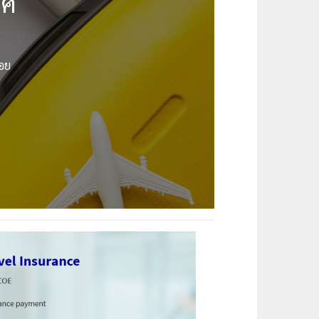
ทศ
้อย