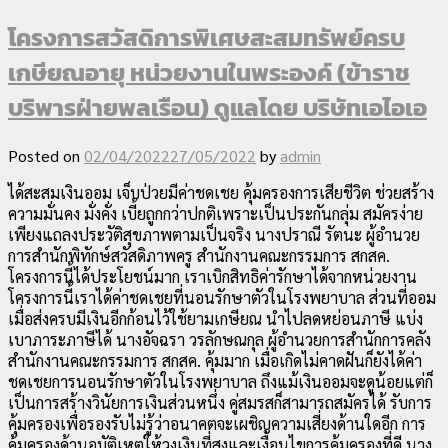
โครงการสวัสดิการพิเศษสะสมทรัพย์ครบ
เกษียณอายุ หน่วยงานในพระองค์ (ข้าราช
บริพารฝ่ายพลเรือน) ดูแลโดย บริษัทเอไอเอ
Posted on
02/04/2022
27/05/2022
by
admin
ได้สะสมเงินออม เจ็บป่วยมีค่าชดเชย คุ้มครองการเสียชีวิต ช่วยสร้าง
ความมั่นคง มั่งคั่ง เบี้ยถูกกว่าปกติเพราะเป็นประกันกลุ่ม สมัครง่าย
เพียงแถลงประวัติสุขภาพตามเป็นจริง นางปราณี รัตนะ ผู้อำนวย
การสำนักพิทักษ์สวัสดิภาพครู สำนักงานคณะกรรมการ สกสค.
โครงการนี้ได้ประโยชน์มาก เราเบิกสิทธิค่ารักษาได้จากหน่วยงาน
โครงการนี้เราได้ค่าชดเชยที่นอนรักษาตัวในโรงพยาบาล ส่วนที่ออม
เมื่อส่งครบมีเงินอีกก้อนไว้ใช้ยามเกษียณ นำไปลดหย่อนภาษี แบ่ง
เบาภาระภาษีได้ นางอัจฉรา วรลักษณกุล ผู้อำนวยการสำนักการคลัง
สำนักงานคณะกรรมการ สกสค. คุ้มมาก เมื่อเกิดไม่คาดฝันก็ยังได้ค่า
ชดเชยการนอนรักษาตัวในโรงพยาบาล ถึงแม้เงินออมจะดูน้อยแต่ก็
เป็นการสร้างวินัยการเงินส่วนหนึ่ง คู่สมรสก็สามารถสมัครได้ รับการ
คุ้มครองเพื่อรองรับไม่รู้ว่าอนาคตจะเผชิญความเสี่ยงด้านใดอีก การ
คุ้มครองด้านอุบัติเหตุให้วงเงินที่สูงและเงื่อนไขการคุ้มครองที่ดี นาง