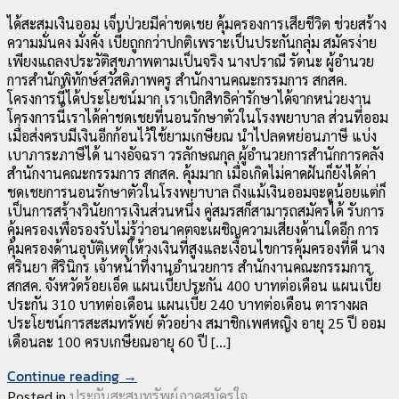
ได้สะสมเงินออม เจ็บป่วยมีค่าชดเชย คุ้มครองการเสียชีวิต ช่วยสร้าง
ความมั่นคง มั่งคั่ง เบี้ยถูกกว่าปกติเพราะเป็นประกันกลุ่ม สมัครง่าย
เพียงแถลงประวัติสุขภาพตามเป็นจริง นางปราณี รัตนะ ผู้อำนวย
การสำนักพิทักษ์สวัสดิภาพครู สำนักงานคณะกรรมการ สกสค.
โครงการนี้ได้ประโยชน์มาก เราเบิกสิทธิค่ารักษาได้จากหน่วยงาน
โครงการนี้เราได้ค่าชดเชยที่นอนรักษาตัวในโรงพยาบาล ส่วนที่ออม
เมื่อส่งครบมีเงินอีกก้อนไว้ใช้ยามเกษียณ นำไปลดหย่อนภาษี แบ่ง
เบาภาระภาษีได้ นางอัจฉรา วรลักษณกุล ผู้อำนวยการสำนักการคลัง
สำนักงานคณะกรรมการ สกสค. คุ้มมาก เมื่อเกิดไม่คาดฝันก็ยังได้ค่า
ชดเชยการนอนรักษาตัวในโรงพยาบาล ถึงแม้เงินออมจะดูน้อยแต่ก็
เป็นการสร้างวินัยการเงินส่วนหนึ่ง คู่สมรสก็สามารถสมัครได้ รับการ
คุ้มครองเพื่อรองรับไม่รู้ว่าอนาคตจะเผชิญความเสี่ยงด้านใดอีก การ
คุ้มครองด้านอุบัติเหตุให้วงเงินที่สูงและเงื่อนไขการคุ้มครองที่ดี นาง
ศรินยา ศิรินิกร เจ้าหน้าที่งานอำนวยการ สำนักงานคณะกรรมการ
สกสค. จังหวัดร้อยเอ็ด แผนเบี้ยประกัน 400 บาทต่อเดือน แผนเบี้ย
ประกัน 310 บาทต่อเดือน แผนเบี้ย 240 บาทต่อเดือน ตารางผล
ประโยชน์การสะสมทรัพย์ ตัวอย่าง สมาชิกเพศหญิง อายุ 25 ปี ออม
เดือนละ 100 ครบเกษียณอายุ 60 ปี […]
Continue reading
→
Posted in
ประกันสะสมทรัพย์ภาคสมัครใจ