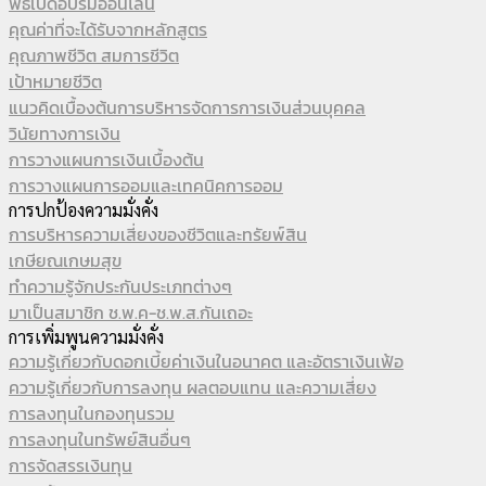
พิธีเปิดอบรมออนไลน์
คุณค่าที่จะได้รับจากหลักสูตร
คุณภาพชีวิต สมการชีวิต
เป้าหมายชีวิต
แนวคิดเบื้องต้นการบริหารจัดการการเงินส่วนบุคคล
วินัยทางการเงิน
การวางแผนการเงินเบื้องต้น
การวางแผนการออมและเทคนิคการออม
การปกป้องความมั่งคั่ง
การบริหารความเสี่ยงของชีวิตและทรัยพ์สิน
เกษียณเกษมสุข
ทำความรู้จักประกันประเภทต่างๆ
มาเป็นสมาชิก ช.พ.ค-ช.พ.ส.กันเถอะ
การเพิ่มพูนความมั่งคั่ง
ความรู้เกี่ยวกับดอกเบี้ยค่าเงินในอนาคต และอัตราเงินเฟ้อ
ความรู้เกี่ยวกับการลงทุน ผลตอบแทน และความเสี่ยง
การลงทุนในกองทุนรวม
การลงทุนในทรัพย์สินอื่นๆ
การจัดสรรเงินทุน