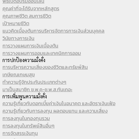
พิธีเปิดอบรมออนไลน์
คุณค่าที่จะได้รับจากหลักสูตร
คุณภาพชีวิต สมการชีวิต
เป้าหมายชีวิต
แนวคิดเบื้องต้นการบริหารจัดการการเงินส่วนบุคคล
วินัยทางการเงิน
การวางแผนการเงินเบื้องต้น
การวางแผนการออมและเทคนิคการออม
การปกป้องความมั่งคั่ง
การบริหารความเสี่ยงของชีวิตและทรัยพ์สิน
เกษียณเกษมสุข
ทำความรู้จักประกันประเภทต่างๆ
มาเป็นสมาชิก ช.พ.ค-ช.พ.ส.กันเถอะ
การเพิ่มพูนความมั่งคั่ง
ความรู้เกี่ยวกับดอกเบี้ยค่าเงินในอนาคต และอัตราเงินเฟ้อ
ความรู้เกี่ยวกับการลงทุน ผลตอบแทน และความเสี่ยง
การลงทุนในกองทุนรวม
การลงทุนในทรัพย์สินอื่นๆ
การจัดสรรเงินทุน